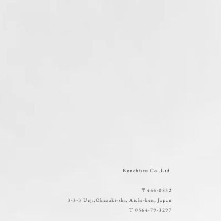
Bunchistu Co.,Ltd.
〒444-0832
3-3-3 Ueji,Okazaki-shi, Aichi-ken, Japan
T 0564-79-3297