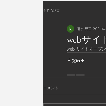
全ての記事
清水 昂喜
2021年
webサ
web サイトオープ
コメント